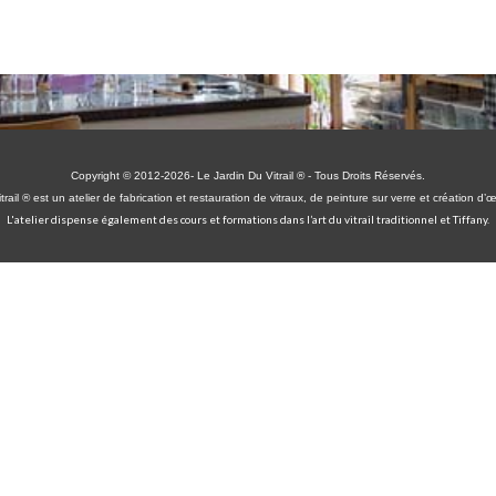
Copyright © 2012-2026- Le Jardin Du Vitrail ® - Tous Droits Réservés.
trail ® est un atelier de fabrication et restauration de vitraux, de peinture sur verre et création d’
L'atelier dispense également des cours et formations dans l’art
du vitrail
traditionnel et Tiffany.